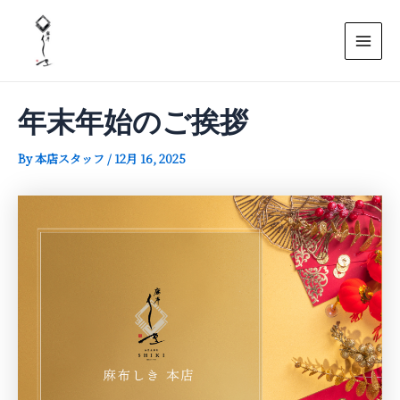
内
Post
Mai
容
navigation
Men
を
ス
キ
年末年始のご挨拶
ッ
プ
By
本店スタッフ
/
12月 16, 2025