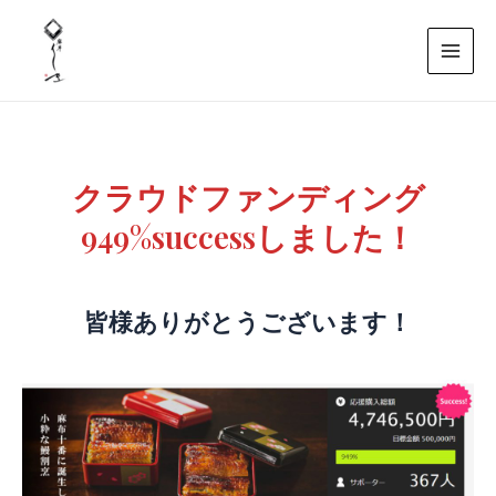
内
Mai
容
Men
を
ス
キ
ッ
プ
クラウドファンディング
949%successしました！
皆様ありがとうございます！