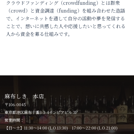
クラウドファンディング（crowdfunding）とは群衆
（crowd）と資金調達（funding）を組み合わせた造語
で、インターネットを通して自分の活動や夢を発信する
ことで、想いに共感した人や応援したいと思ってくれる
人から資金を募る仕組みです。
麻布しき 本店
〒106-0045
東京都港区麻布十番3-3-4サンピアビル 3F
営業時間：
【日〜土】11:30〜14:00 (L.O.13:30) 17:00〜22:00 (L.O.21:00)